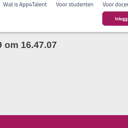
Wat is App4Talent
Voor studenten
Voor doce
Inlog
 om 16.47.07